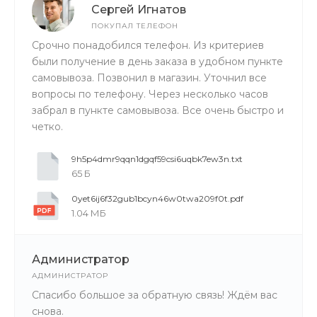
Сергей Игнатов
ПОКУПАЛ ТЕЛЕФОН
Срочно понадобился телефон. Из критериев
были получение в день заказа в удобном пункте
самовывоза. Позвонил в магазин. Уточнил все
вопросы по телефону. Через несколько часов
забрал в пункте самовывоза. Все очень быстро и
четко.
9h5p4dmr9qqn1dgqf59csi6uqbk7ew3n.txt
65 Б
0yet6ij6f32gub1bcyn46w0twa209f0t.pdf
1.04 МБ
Администратор
АДМИНИСТРАТОР
Спасибо большое за обратную связь! Ждём вас
снова.