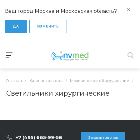
Ваш город Москва и Московская область?
ДА
ИЗМЕНИТЬ
Главная
/
Каталог товаров
/
Медицинское оборудование
/
М
Светильники хирургические
+7 (495) 665-99-58
Заказать звонок