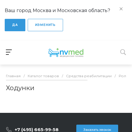
Ваш город Москва и Московская область?
ДА
ИЗМЕНИТЬ
Главная
/
Каталог товаров
/
Средства реабилитации
/
Роллат
Ходунки
+7 (495) 665-99-58
Заказать звонок