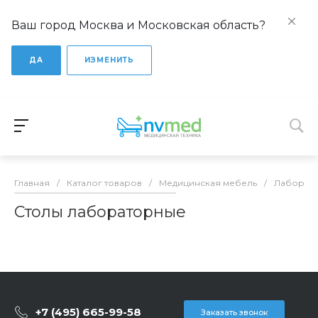
Ваш город Москва и Московская область?
ДА
ИЗМЕНИТЬ
Главная
/
Каталог товаров
/
Медицинская мебель
/
Лаборат
Столы лабораторные
+7 (495) 665-99-58
Заказать звонок