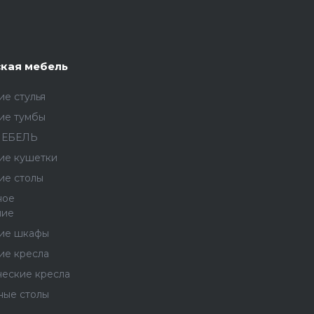
кая мебель
е стулья
ие тумбы
МЕБЕЛЬ
ие кушетки
ие столы
ное
ние
ие шкафы
ие кресла
ческие кресла
ные столы