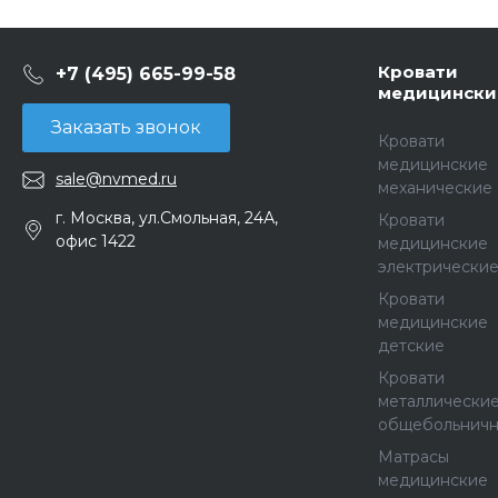
Кровати
+7 (495) 665-99-58
медицински
Заказать звонок
Кровати
медицинские
sale@nvmed.ru
механические
г. Москва, ул.Смольная, 24А,
Кровати
офис 1422
медицинские
электрически
Кровати
медицинские
детские
Кровати
металлически
общебольнич
Матрасы
медицинские