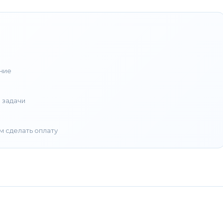
ние
 задачи
м сделать оплату