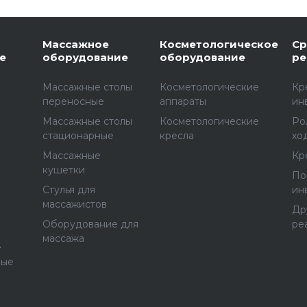
Массажное
Косметологическое
Ср
е
оборудование
оборудование
ре
Массажные столы
Косметологические
Кр
переносные
аппараты
ин
Массажные столы
Косметологические
Ро
стационарные
кресла
хо
Массажные
Кр
е
кушетки
По
Стулья для
ин
массажистов
Др
Оборудование для
ре
массажа
е
ные