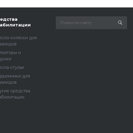
едства
абилитации
есло-коляски для
валидов
ллаторы и
дунки
есла-стулья
дъемники для
валидов
угие средства
абилитации