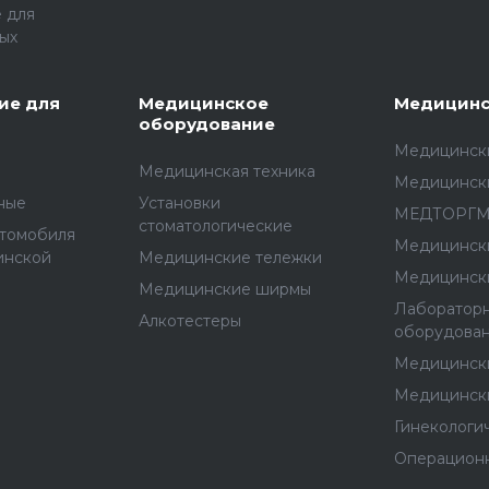
 для
ых
ие для
Медицинское
Медицинс
оборудование
Медицински
Медицинская техника
Медицинск
ные
Установки
МЕДТОРГ
стоматологические
втомобиля
Медицинск
инской
Медицинские тележки
Медицинск
Медицинские ширмы
Лаборатор
Алкотестеры
оборудова
Медицинск
Медицинск
Гинекологи
Операцион