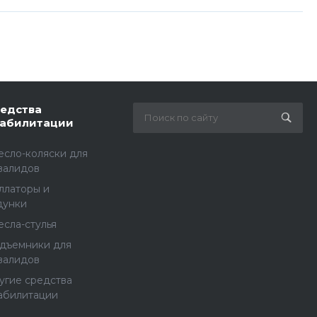
едства
абилитации
есло-коляски для
валидов
ллаторы и
дунки
есла-стулья
дъемники для
валидов
угие средства
абилитации