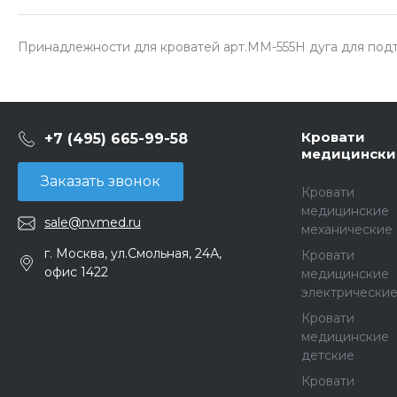
Принадлежности для кроватей арт.ММ-555Н дуга для под
Кровати
+7 (495) 665-99-58
медицински
Заказать звонок
Кровати
медицинские
sale@nvmed.ru
механические
г. Москва, ул.Смольная, 24А,
Кровати
офис 1422
медицинские
электрически
Кровати
медицинские
детские
Кровати