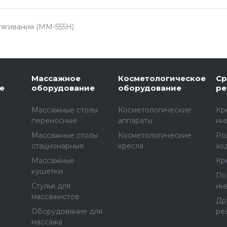
тягивания (ММ-555Н)
Массажное
Косметологическое
Ср
е
оборудование
оборудование
ре
Массажные столы
Косметологические
Кр
переносные
аппараты
ин
Массажные столы
Косметологические
Ро
стационарные
кресла
хо
Массажные
Кр
е
кушетки
По
Стулья для
ин
массажистов
Др
Оборудование для
ре
массажа