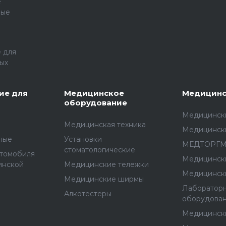
е
ные
 для
ых
ие для
Медицинское
Медицинс
оборудование
Медицински
Медицинская техника
Медицинск
ные
Установки
МЕДТОРГ
стоматологические
втомобиля
Медицинск
инской
Медицинские тележки
Медицинск
Медицинские ширмы
Лаборатор
Алкотестеры
оборудова
Медицинск