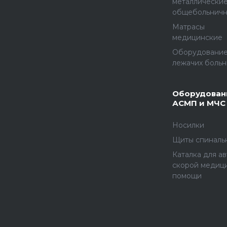
металлически
общебольнич
Матрасы
медицинские
Оборудование
лежачих больн
Оборудован
АСМП и МЧС
Носилки
Щиты спиналь
Каталка для а
скорой медиц
помощи