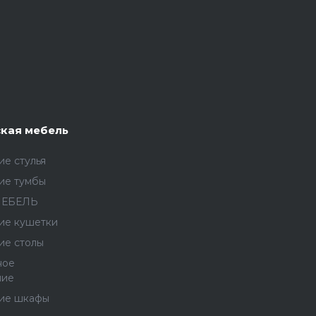
кая мебель
е стулья
ие тумбы
МЕБЕЛЬ
ие кушетки
ие столы
ное
ние
ие шкафы