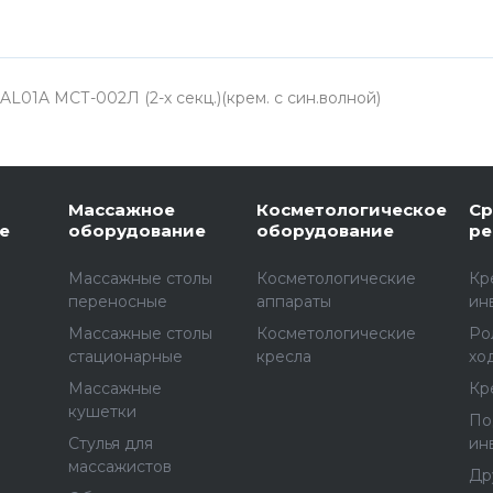
L01A МСТ-002Л (2-х секц.)(крем. с син.волной)
Массажное
Косметологическое
Ср
е
оборудование
оборудование
ре
Массажные столы
Косметологические
Кр
переносные
аппараты
ин
Массажные столы
Косметологические
Ро
стационарные
кресла
хо
Массажные
Кр
е
кушетки
По
Стулья для
ин
массажистов
Др