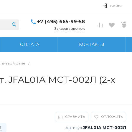
Войти
+7 (495) 665-99-58
Заказать звонок
ОПЛАТА
КОНТАКТЫ
иниевой раме
/
. JFAL01A МСТ-002Л (2-х
СРАВНИТЬ
ОТЛОЖИТЬ
JFAL01A МСТ-002Л
Артикул:
?