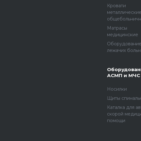
Кровати
металлически
общебольнич
Матрасы
медицинские
Оборудование
лежачих больн
Оборудован
АСМП и МЧС
Носилки
Щиты спиналь
Каталка для а
скорой медиц
помощи