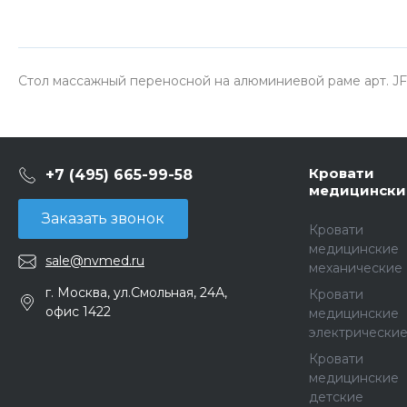
Стол массажный переносной на алюминиевой раме арт. JFA
Кровати
+7 (495) 665-99-58
медицински
Заказать звонок
Кровати
медицинские
sale@nvmed.ru
механические
г. Москва, ул.Смольная, 24А,
Кровати
офис 1422
медицинские
электрически
Кровати
медицинские
детские