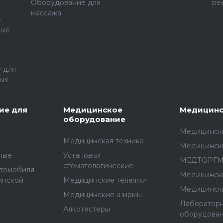
Оборудование для
ре
массажа
е
ные
 для
ых
ие для
Медицинское
Медицинс
оборудование
Медицински
Медицинская техника
Медицинск
ные
Установки
МЕДТОРГ
стоматологические
втомобиля
Медицинск
инской
Медицинские тележки
Медицинск
Медицинские ширмы
Лаборатор
Алкотестеры
оборудова