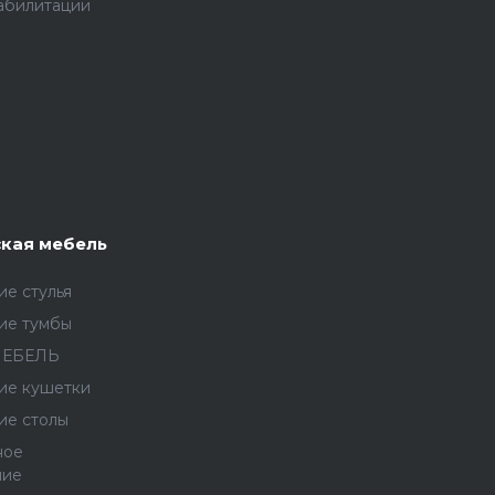
абилитации
кая мебель
е стулья
ие тумбы
МЕБЕЛЬ
ие кушетки
ие столы
ное
ние