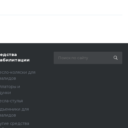
едства
абилитации
есло-коляски для
валидов
ллаторы и
дунки
есла-стулья
дъемники для
валидов
угие средства