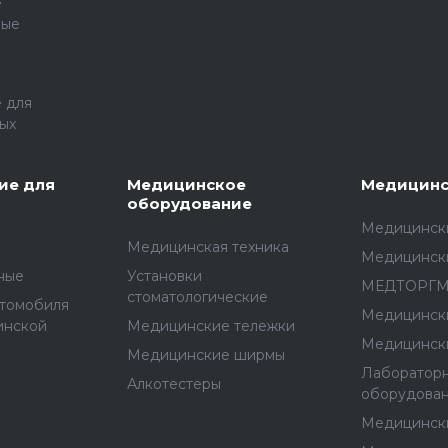
е
ные
 для
ых
ие для
Медицинское
Медицинс
оборудование
Медицински
Медицинская техника
Медицинск
ные
Установки
МЕДТОРГ
стоматологические
втомобиля
Медицинск
инской
Медицинские тележки
Медицинск
Медицинские ширмы
Лаборатор
Алкотестеры
оборудова
Медицинск