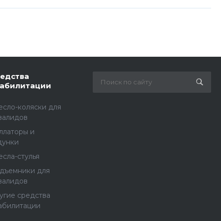
едства
абилитации
есло-коляски для
валидов
ллаторы и
дунки
есла-стулья
дъемники для
валидов
угие средства
абилитации