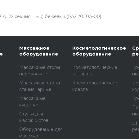
A (2х секционный) бежевый (PA2.20.10A-00)
Массажное
Косметологическое
Ср
е
оборудование
оборудование
ре
Массажные столы
Косметологические
Кр
переносные
аппараты
ин
Массажные столы
Косметологические
Ро
стационарные
кресла
хо
Массажные
Кр
е
кушетки
По
Стулья для
ин
массажистов
Др
Оборудование для
ре
массажа