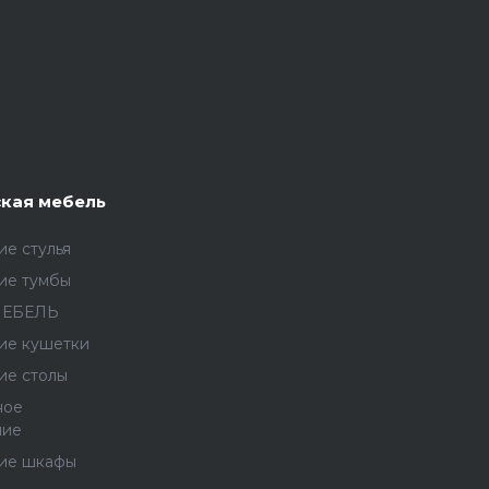
кая мебель
е стулья
ие тумбы
МЕБЕЛЬ
ие кушетки
ие столы
ное
ние
ие шкафы