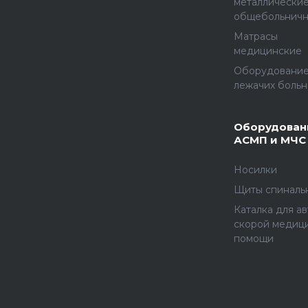
металлически
общебольнич
Матрасы
медицинские
Оборудование
лежачих больн
Оборудован
АСМП и МЧС
Носилки
Щиты спиналь
Каталка для а
скорой медиц
помощи