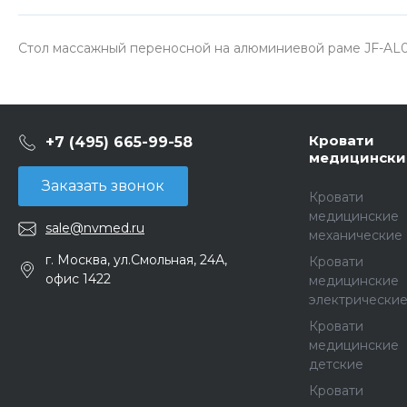
Стол массажный переносной на алюминиевой раме JF-AL01
Кровати
+7 (495) 665-99-58
медицински
Заказать звонок
Кровати
медицинские
sale@nvmed.ru
механические
г. Москва, ул.Смольная, 24А,
Кровати
офис 1422
медицинские
электрически
Кровати
медицинские
детские
Кровати