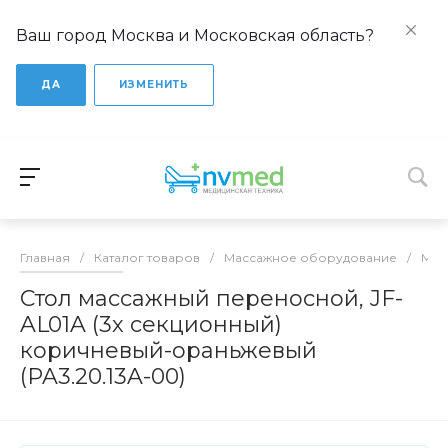
Ваш город Москва и Московская область?
ДА
ИЗМЕНИТЬ
Главная
/
Каталог товаров
/
Массажное оборудование
/
Мас
Стол массажный переносной, JF-
AL01A (3х секционный)
коричневый-ораньжевый
(PA3.20.13A-00)