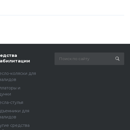
едства
абилитации
есло-коляски для
валидов
ллаторы и
дунки
есла-стулья
дъемники для
валидов
угие средства