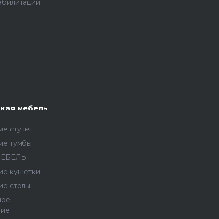
абилитации
кая мебель
е стулья
ие тумбы
МЕБЕЛЬ
ие кушетки
ие столы
ное
ние