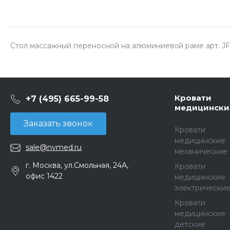
Стол массажный переносной на алюминиевой раме арт. JFA
Кровати
+7 (495) 665-99-58
медицински
Заказать звонок
Кровати
медицинские
sale@nvmed.ru
механические
г. Москва, ул.Смольная, 24А,
Кровати
офис 1422
медицинские
электрически
Кровати
медицинские
детские