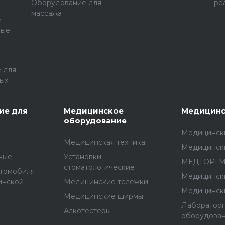
Оборудование для
ре
массажа
е
ные
 для
ых
ие для
Медицинское
Медицинс
оборудование
Медицински
Медицинская техника
Медицинск
ные
Установки
МЕДТОРГ
стоматологические
втомобиля
Медицинск
инской
Медицинские тележки
Медицинск
Медицинские ширмы
Лаборатор
Алкотестеры
оборудова