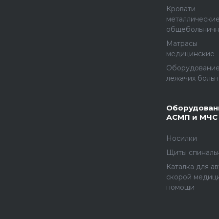
Кровати
металлически
общебольнич
Матрасы
медицинские
Оборудование
лежачих больн
Оборудован
АСМП и МЧС
Носилки
Щиты спиналь
Каталка для а
скорой медиц
помощи