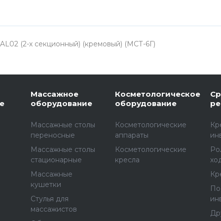
L02 (2-х секционный) (кремовый) (МСТ-6Г)
Массажное
Косметологическое
Ср
е
оборудование
оборудование
ре
Массажные столы
Косметологические
Кр
переносные
аппараты
ин
Массажные столы
Косметологические
Ро
стационарные
кресла
хо
Массажные
Кр
е
кушетки
По
Стулья для
ин
массажистов
Др