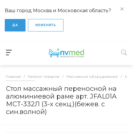
Ваш город Москва и Московская область?
ДА
ИЗМЕНИТЬ
Главная
/
Каталог товаров
/
Массажное оборудование
/
Мас
Стол массажный переносной на
алюминиевой раме арт. JFAL01A
МСТ-332Л (3-х секц.)(бежев. с
син.волной)