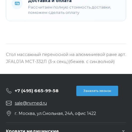
Доставка и оплата
Рассчитаем полную стоимость доставки,
поможем сделать оплату
Стол массажный переносной на алюминиевой раме арт.
JFAL01A МСТ-332Л (3-х секц.)(бежев. с син.волной)
+7 (495) 665-99-58
Заказать звонок
sale@nvmed.ru
г. Москва, ул.Смольная, 24А, офис 1422
Кровати медицинские