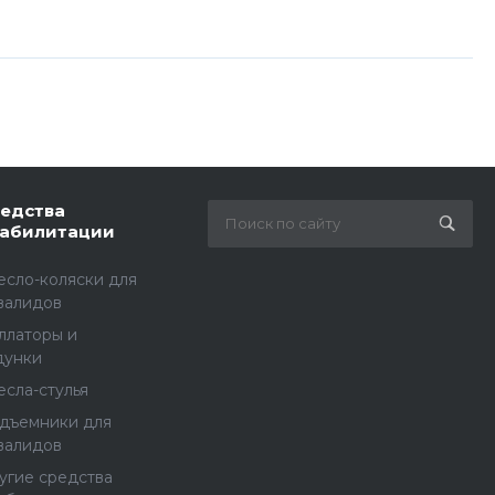
едства
абилитации
есло-коляски для
валидов
ллаторы и
дунки
есла-стулья
дъемники для
валидов
угие средства