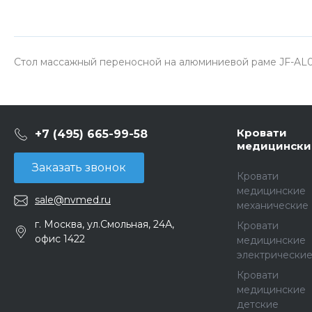
Стол массажный переносной на алюминиевой раме JF-AL01
Кровати
+7 (495) 665-99-58
медицински
Заказать звонок
Кровати
медицинские
sale@nvmed.ru
механические
г. Москва, ул.Смольная, 24А,
Кровати
офис 1422
медицинские
электрически
Кровати
медицинские
детские