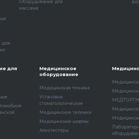
Оборудование для
ре
массажа
е
ные
 для
ых
ие для
Медицинское
Медицинс
оборудование
Медицински
Медицинская техника
Медицинск
ные
Установки
МЕДТОРГ
стоматологические
втомобиля
Медицинск
инской
Медицинские тележки
Медицинск
Медицинские ширмы
Лаборатор
Алкотестеры
оборудова