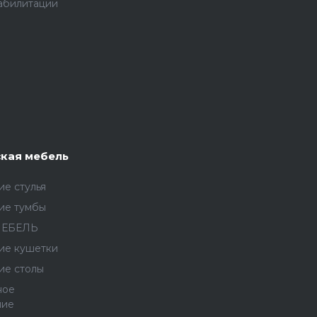
абилитации
кая мебель
е стулья
ие тумбы
МЕБЕЛЬ
ие кушетки
ие столы
ное
ние