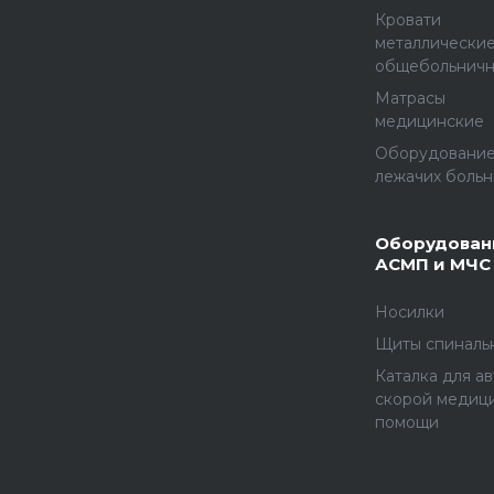
Кровати
металлически
общебольнич
Матрасы
медицинские
Оборудование
лежачих больн
Оборудован
АСМП и МЧС
Носилки
Щиты спиналь
Каталка для а
скорой медиц
помощи