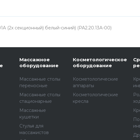
A (2х секционный) белый-синий) (PA2.20.13A-00)
Массажное
Косметологическое
Ср
е
оборудование
оборудование
ре
Массажные столы
Косметологические
Кр
переносные
аппараты
ин
Массажные столы
Косметологические
Ро
стационарные
кресла
хо
Массажные
Кр
е
кушетки
По
Стулья для
ин
массажистов
Др