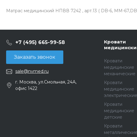
Матрас медицинский НПВВ 7242 , арт.13 ( DB-6, MM-67,DB-
Кровати
+7 (495) 665-99-58
медицински
Заказать звонок
Кровати
медицинские
sale@nvmed.ru
механические
г. Москва, ул.Смольная, 24А,
Кровати
офис 1422
медицинские
электрически
Кровати
медицинские
детские
Кровати
металлически