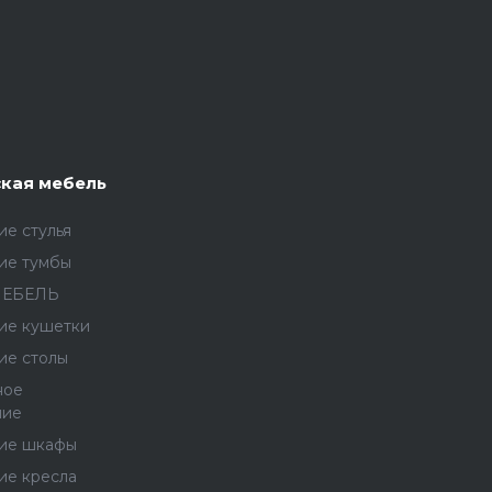
кая мебель
е стулья
ие тумбы
МЕБЕЛЬ
ие кушетки
ие столы
ное
ние
ие шкафы
ие кресла