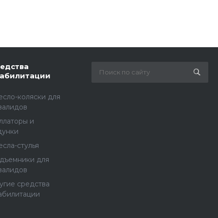
едства
абилитации
есло-коляски для
валидов
ллаторы и
дунки
есла-стулья
дъемники для
валидов
угие средства
абилитации