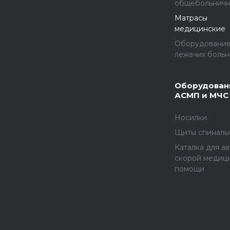
общебольнич
Матрасы
медицинские
Оборудование
лежачих больн
Оборудован
АСМП и МЧС
Носилки
Щиты спиналь
Каталка для а
скорой медиц
помощи