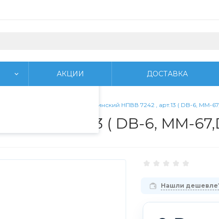
пециалистами и
айте. Продолжая
 его использования.
АКЦИИ
ДОСТАВКА
фиденциальности
.
 медицинские
/
Матрас медицинский НПВВ 7242 , арт.13 ( DB-6, MM-67,
42 , арт.13 ( DB-6, MM-67,D
Нашли дешевле