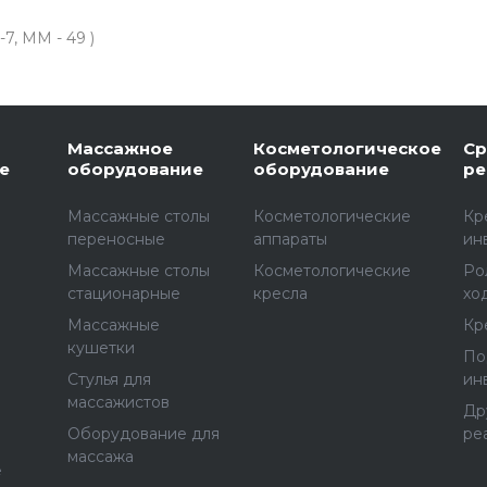
7, MM - 49 )
Массажное
Косметологическое
Ср
е
оборудование
оборудование
ре
Массажные столы
Косметологические
Кр
переносные
аппараты
ин
Массажные столы
Косметологические
Ро
стационарные
кресла
хо
Массажные
Кр
е
кушетки
По
Стулья для
ин
массажистов
Др
Оборудование для
ре
массажа
е