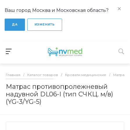
Ваш город Москва и Московская область?
ДА
ИЗМЕНИТЬ
Главная
/
Каталог товаров
/
Кровати медицинские
/
Матрасы
Матрас противопролежневый
надувной DL06-I (тип СЧКЦ. м/в)
(YG-3/YG-5)