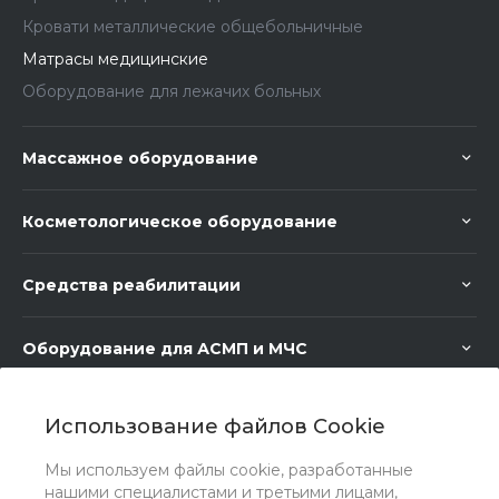
Кровати металлические общебольничные
Матрасы медицинские
Оборудование для лежачих больных
Массажное оборудование
Косметологическое оборудование
Средства реабилитации
Оборудование для АСМП и МЧС
Медицинское оборудование
Использование файлов Cookie
Мы используем файлы cookie, разработанные
Медицинская мебель
нашими специалистами и третьими лицами,