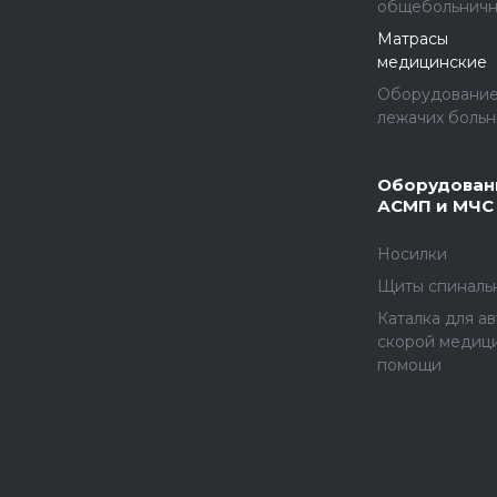
общебольнич
Матрасы
медицинские
Оборудование
лежачих больн
Оборудован
АСМП и МЧС
Носилки
Щиты спиналь
Каталка для а
скорой медиц
помощи