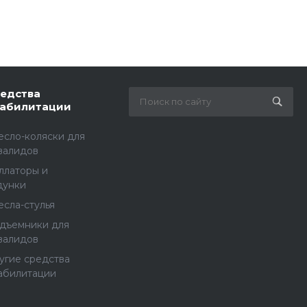
едства
абилитации
есло-коляски для
валидов
ллаторы и
дунки
есла-стулья
дъемники для
валидов
угие средства
абилитации