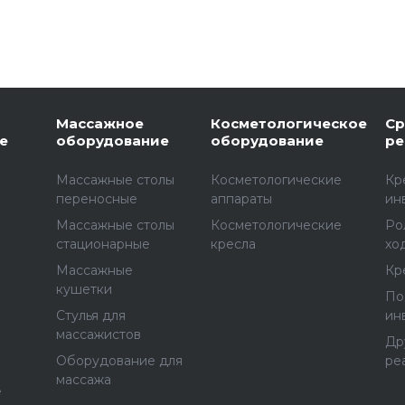
Массажное
Косметологическое
Ср
е
оборудование
оборудование
ре
Массажные столы
Косметологические
Кр
переносные
аппараты
ин
Массажные столы
Косметологические
Ро
стационарные
кресла
хо
Массажные
Кр
е
кушетки
По
Стулья для
ин
массажистов
Др
Оборудование для
ре
массажа
е