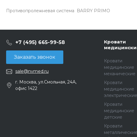
Противопролежневая система BARRY PRIMO
Кровати
+7 (495) 665-99-58
медицински
Заказать звонок
Кровати
медицинские
sale@nvmed.ru
механические
г. Москва, ул.Смольная, 24А,
Кровати
офис 1422
медицинские
электрически
Кровати
медицинские
детские
Кровати
металлически