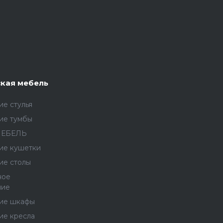
кая мебель
е стулья
ие тумбы
МЕБЕЛЬ
ие кушетки
ие столы
ное
ние
ие шкафы
ие кресла