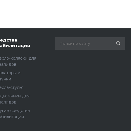
едства
абилитации
есло-коляски для
валидов
ллаторы и
дунки
есла-стулья
дъемники для
валидов
угие средства
абилитации