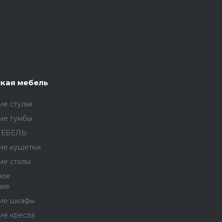
кая мебель
е стулья
ие тумбы
МЕБЕЛЬ
ие кушетки
ие столы
ное
ние
ие шкафы
ие кресла