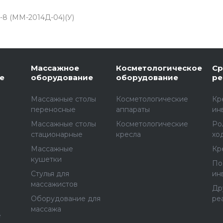
-8 (ММ-2014Д-04)(У)
Массажное
Косметологическое
Ср
е
оборудование
оборудование
ре
Массажные столы
Косметологические
Кр
переносные
аппараты
ин
Массажные столы
Косметологические
Ро
стационарные
кресла
хо
Массажные
Кр
е
кушетки
По
Стулья для
ин
массажистов
Др
Оборудование для
ре
массажа
е