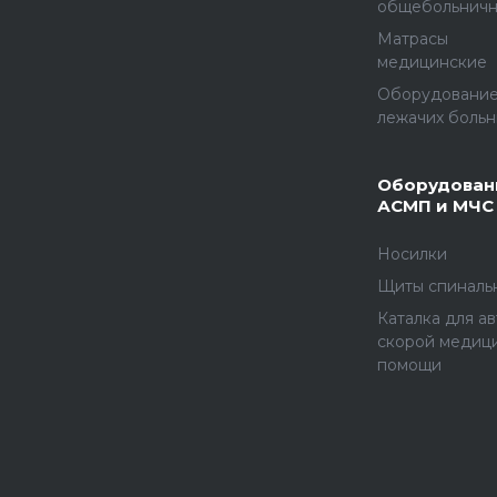
общебольнич
Матрасы
медицинские
Оборудование
лежачих больн
Оборудован
АСМП и МЧС
Носилки
Щиты спиналь
Каталка для а
скорой медиц
помощи