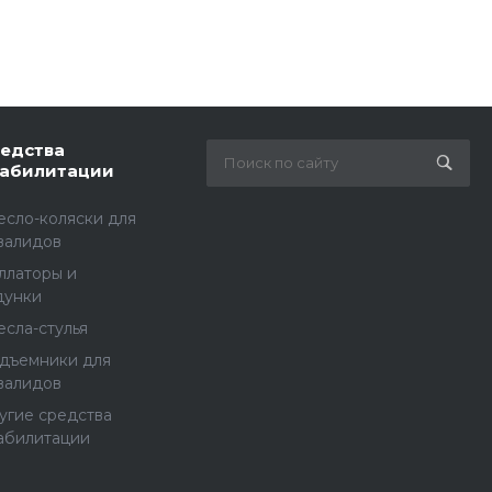
едства
абилитации
есло-коляски для
валидов
ллаторы и
дунки
есла-стулья
дъемники для
валидов
угие средства
абилитации