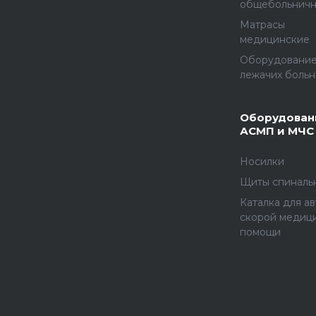
общебольнич
Матрасы
медицинские
Оборудование
лежачих больн
Оборудован
АСМП и МЧС
Носилки
Щиты спиналь
Каталка для а
скорой медиц
помощи