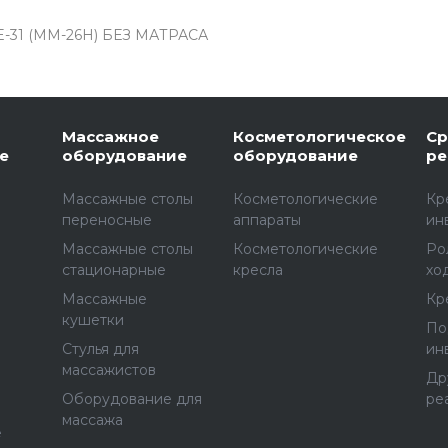
 E-31 (ММ-26Н) БЕЗ МАТРАСА
Массажное
Косметологическое
Ср
е
оборудование
оборудование
ре
Массажные столы
Косметологические
Кр
переносные
аппараты
ин
Массажные столы
Косметологические
Ро
стационарные
кресла
хо
Массажные
Кр
е
кушетки
По
Стулья для
ин
массажистов
Др
Оборудование для
ре
массажа
е