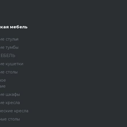
кая мебель
е стулья
ие тумбы
МЕБЕЛЬ
ие кушетки
ие столы
ное
ние
ие шкафы
ие кресла
ческие кресла
ные столы