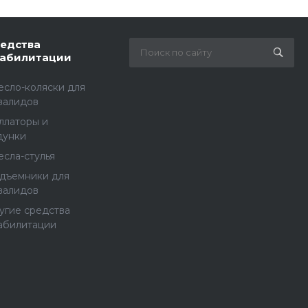
едства
абилитации
есло-коляски для
валидов
ллаторы и
дунки
есла-стулья
дъемники для
валидов
угие средства
абилитации