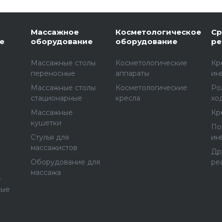
Массажное
Косметологическое
Ср
е
оборудование
оборудование
ре
Массажные столы
Косметологические
Кр
переносные
аппараты
ин
Массажные столы
Косметологические
Ро
стационарные
кресла
хо
Массажные
Кр
е
кушетки
По
Стулья для
ин
массажистов
Др
Оборудование для
ре
массажа
е
ные