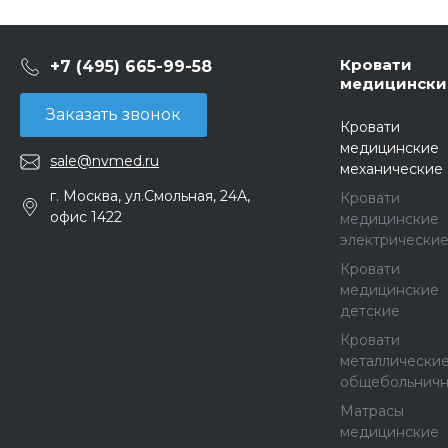
Кровати
+7 (495) 665-99-58
медицински
Заказать звонок
Кровати
медицинские
sale@nvmed.ru
механические
г. Москва, ул.Смольная, 24А,
Кровати
офис 1422
медицинские
электрически
Кровати
медицинские
детские
Кровати
металлически
общебольнич
Матрасы
медицинские