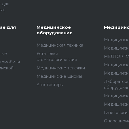
 для
ых
ие для
Медицинское
Медицинс
оборудование
Медицински
Медицинская техника
Медицинск
ные
Установки
МЕДТОРГ
стоматологические
втомобиля
Медицинск
инской
Медицинские тележки
Медицинск
Медицинские ширмы
Лаборатор
Алкотестеры
оборудова
Медицинск
Медицинск
Гинекологи
Операцион