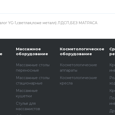
алог YG-1,светлая,ложе металл) ЛДСП,БЕЗ МАТРАСА
Массажное
Косметологическое
Ср
е
оборудование
оборудование
ре
Массажные столы
Косметологические
Кр
переносные
аппараты
ин
Массажные столы
Косметологические
Ро
стационарные
кресла
хо
Массажные
Кр
е
кушетки
По
Стулья для
ин
массажистов
Др