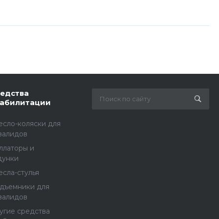
едства
абилитации
есло-коляски для
валидов
ллаторы и
дунки
есла-стулья
дъемники для
валидов
угие средства