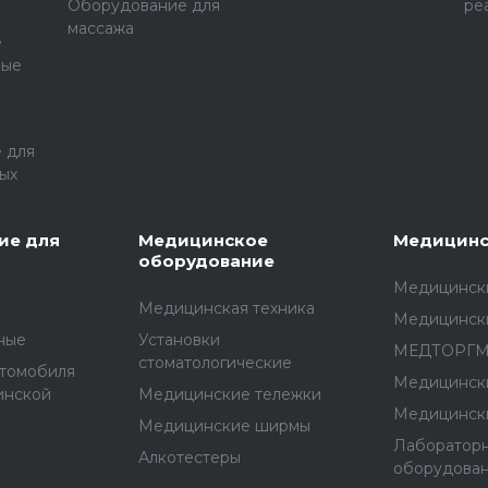
Оборудование для
ре
массажа
е
ные
 для
ых
ие для
Медицинское
Медицинс
оборудование
Медицински
Медицинская техника
Медицинск
ные
Установки
МЕДТОРГ
стоматологические
втомобиля
Медицинск
инской
Медицинские тележки
Медицинск
Медицинские ширмы
Лаборатор
Алкотестеры
оборудова