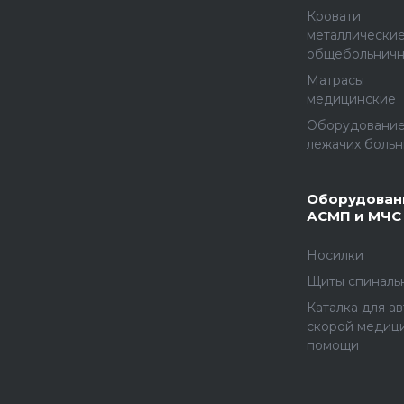
Кровати
металлически
общебольнич
Матрасы
медицинские
Оборудование
лежачих больн
Оборудован
АСМП и МЧС
Носилки
Щиты спиналь
Каталка для а
скорой медиц
помощи