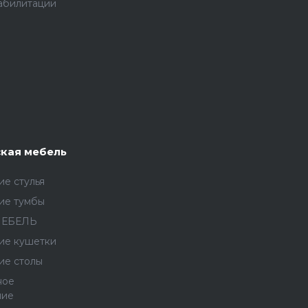
абилитации
кая мебель
е стулья
ие тумбы
МЕБЕЛЬ
ие кушетки
ие столы
ное
ние