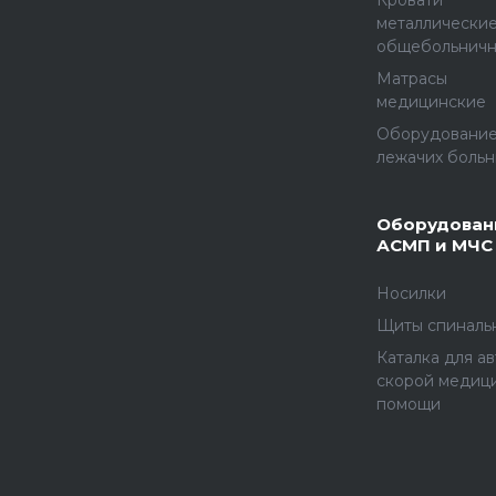
Кровати
металлически
общебольнич
Матрасы
медицинские
Оборудование
лежачих больн
Оборудован
АСМП и МЧС
Носилки
Щиты спиналь
Каталка для а
скорой медиц
помощи