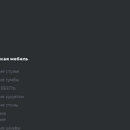
кая мебель
е стулья
ие тумбы
МЕБЕЛЬ
ие кушетки
ие столы
ное
ние
ие шкафы