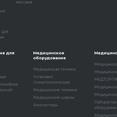
массажа
е
ные
 для
ых
ие для
Медицинское
Медицинс
оборудование
Медицински
Медицинская техника
Медицинск
ные
Установки
МЕДТОРГ
стоматологические
втомобиля
Медицинск
инской
Медицинские тележки
Медицинск
Медицинские ширмы
Лаборатор
Алкотестеры
оборудова
Медицинск