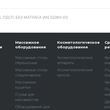
3, ЛДСП, БЕЗ МАТРАСА (МЕ-5228Н-01)
Массажное
Косметологическое
Ср
е
оборудование
оборудование
ре
Массажные столы
Косметологические
Кр
переносные
аппараты
ин
Массажные столы
Косметологические
Ро
стационарные
кресла
хо
Массажные
Кр
е
кушетки
По
Стулья для
ин
массажистов
Др
Оборудование для
ре