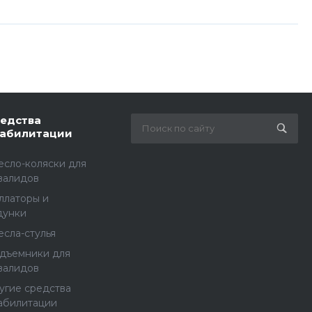
едства
абилитации
есло-коляски для
валидов
ллаторы и
дунки
есла-стулья
дъемники для
валидов
угие средства
абилитации