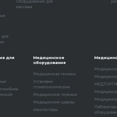
Оборудование для
ре
массажа
е
ные
 для
ых
ие для
Медицинское
Медицинс
оборудование
Медицински
Медицинская техника
Медицинск
ные
Установки
МЕДТОРГ
стоматологические
втомобиля
Медицинск
инской
Медицинские тележки
Медицинск
Медицинские ширмы
Лаборатор
Алкотестеры
оборудова