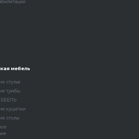
абилитации
кая мебель
е стулья
ие тумбы
МЕБЕЛЬ
ие кушетки
ие столы
ное
ние