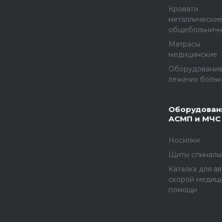
Кровати
металлически
общебольнич
Матрасы
медицинские
Оборудование
лежачих больн
Оборудован
АСМП и МЧС
Носилки
Щиты спиналь
Каталка для а
скорой медиц
помощи