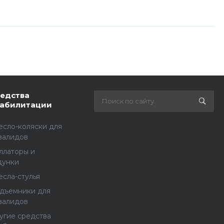
едства
абилитации
есло-коляски для
валидов
ллаторы и
дунки
есла-стулья
дъемники для
валидов
угие средства