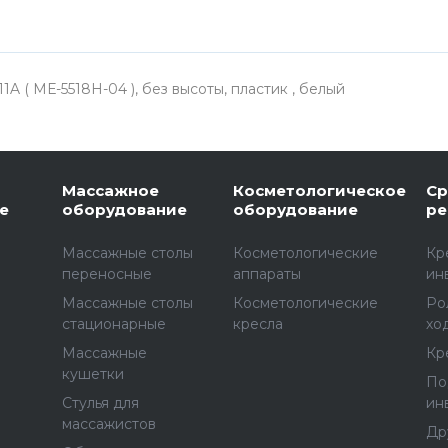
 ( МЕ-5518Н-04 ), без высоты, пластик , белый
Массажное
Косметологическое
Ср
е
оборудование
оборудование
ре
Массажные столы
Косметологические
Кр
переносные
аппараты
ин
Массажные столы
Косметологические
Ро
стационарные
кресла
хо
Массажные
Кр
е
кушетки
По
Стулья для
ин
массажистов
Др