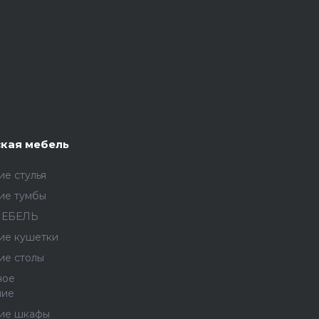
кая мебель
е стулья
ие тумбы
МЕБЕЛЬ
ие кушетки
ие столы
ное
ние
ие шкафы