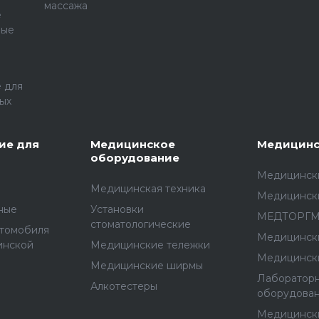
массажа
е
ные
 для
ых
ие для
Медицинское
Медицинс
оборудование
Медицински
Медицинская техника
Медицинск
ные
Установки
МЕДТОРГ
стоматологические
втомобиля
Медицинск
инской
Медицинские тележки
Медицинск
Медицинские ширмы
Лаборатор
Алкотестеры
оборудова
Медицинск