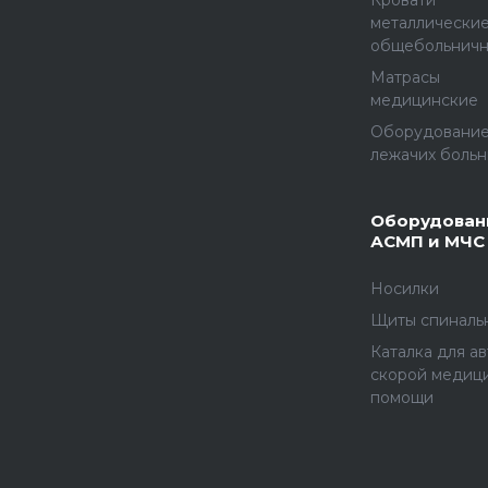
Кровати
металлически
общебольнич
Матрасы
медицинские
Оборудование
лежачих больн
Оборудован
АСМП и МЧС
Носилки
Щиты спиналь
Каталка для а
скорой медиц
помощи