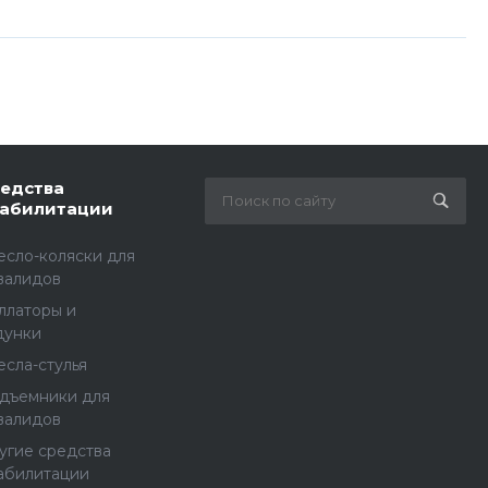
едства
абилитации
есло-коляски для
валидов
ллаторы и
дунки
есла-стулья
дъемники для
валидов
угие средства
абилитации