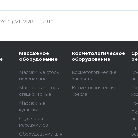
YG-2 ( ME-2128Н ) , ЛДСП
Массажное
Косметологическое
Ср
е
оборудование
оборудование
ре
Массажные столы
Косметологические
Кр
переносные
аппараты
ин
Массажные столы
Косметологические
Ро
стационарные
кресла
хо
Массажные
Кр
е
кушетки
По
Стулья для
ин
массажистов
Др
Оборудование для
ре