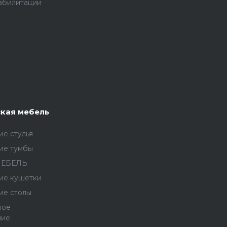
абилитации
кая мебель
е стулья
ие тумбы
МЕБЕЛЬ
ие кушетки
ие столы
ное
ние