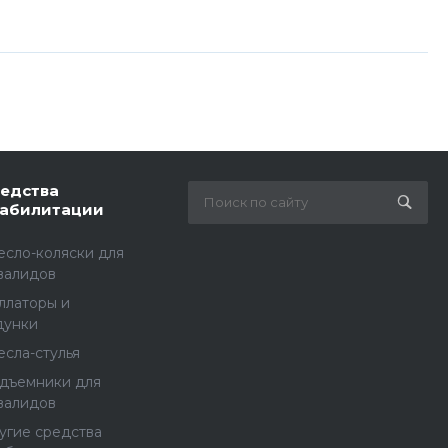
едства
абилитации
есло-коляски для
валидов
ллаторы и
дунки
есла-стулья
дъемники для
валидов
угие средства