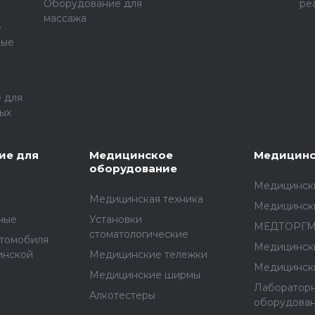
Оборудование для
ре
массажа
е
ные
 для
ых
ие для
Медицинское
Медицинс
оборудование
Медицински
Медицинская техника
Медицинск
ные
Установки
МЕДТОРГ
стоматологические
втомобиля
Медицинск
инской
Медицинские тележки
Медицинск
Медицинские ширмы
Лаборатор
Алкотестеры
оборудова