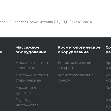
алог YG-1,светлая,ложе металл) ЛДСП,БЕЗ МАТРАСА
Массажное
Косметологическое
Ср
е
оборудование
оборудование
ре
Массажные столы
Косметологические
Кр
переносные
аппараты
ин
Массажные столы
Косметологические
Ро
стационарные
кресла
хо
Массажные
Кр
е
кушетки
По
Стулья для
ин
массажистов
Др