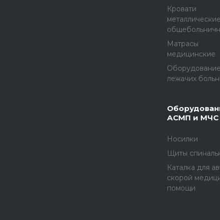
Кровати
металлически
общебольнич
Матрасы
медицинские
Оборудование
лежачих больн
Оборудован
АСМП и МЧС
Носилки
Щиты спиналь
Каталка для а
скорой медиц
помощи